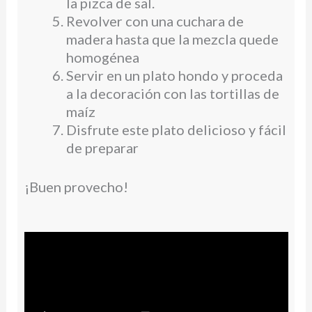
la pizca de sal.
Revolver con una cuchara de
madera hasta que la mezcla quede
homogénea
Servir en un plato hondo y proceda
a la decoración con las tortillas de
maíz
Disfrute este plato delicioso y fácil
de preparar
¡Buen provecho!