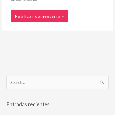
B
u
s
Entradas recientes
c